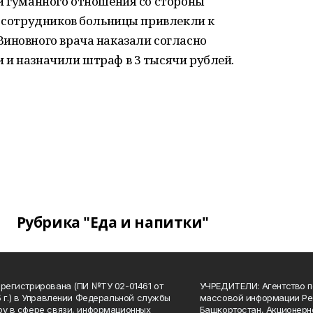
и гуманного отношения со стороны
х сотрудников больницы привлекли к
Виновного врача наказали согласно
 и назначили штраф в 3 тысячи рублей.
Рубрика "Еда и напитки"
арегистрирована (ПИ №ТУ 02-01461 от
УЧРЕДИТЕЛИ: Агентство п
15 г.) в Управлении Федеральной службы
массовой информации Ре
ру в сфере связи, информационных
Башкортостан, Акционерн