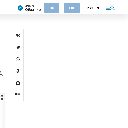
+18 °С
ВК
ОК
Облачно
4,