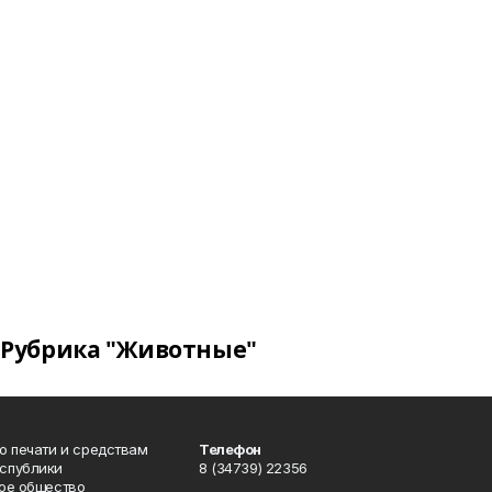
Рубрика "Животные"
о печати и средствам
Телефон
спублики
8 (34739) 22356
ое общество