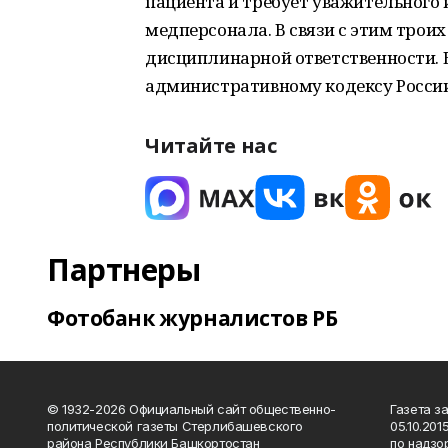
пациента и требует уважительного 
медперсонала. В связи с этим трои
дисциплинарной ответственности. 
административному кодексу России
Читайте нас
Партнеры
Фотобанк журналистов РБ
© 1932-2026 Официальный сайт общественно-
Газета з
политической газеты Стерлибашевского
05.10.20
района Республики Башкортостан
по надзо