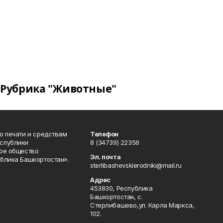
Рубрика "Животные"
о печати и средствам
Телефон
спублики
8 (34739) 22356
ое общество
Эл. почта
блика Башкортостан».
sterlibashevskierodniki@mail.ru
Адрес
453830, Республика
Башкортостан, c.
Стерлибашево,ул. Карла Маркса,
102.