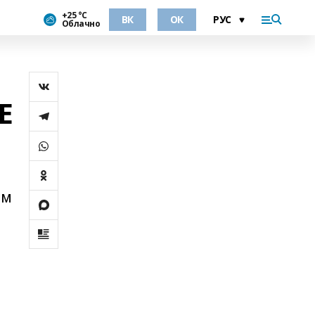
+25 °С
ВК
ОК
Облачно
Е
им