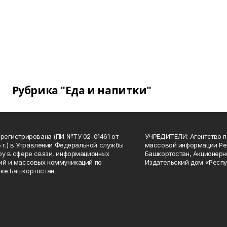
Рубрика "Еда и напитки"
арегистрирована (ПИ №ТУ 02-01461 от
УЧРЕДИТЕЛИ: Агентство п
15 г.) в Управлении Федеральной службы
массовой информации Ре
ру в сфере связи, информационных
Башкортостан, Акционерн
ий и массовых коммуникаций по
Издательский дом «Респу
ке Башкортостан.