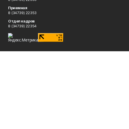
Приемная
8 (34739) 22353
Отдел кадров
8 (34739) 22354