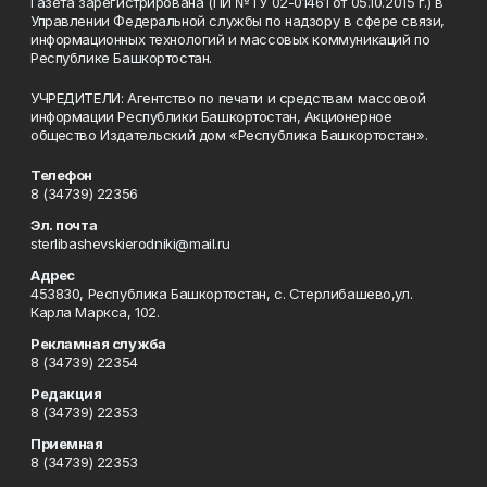
Газета зарегистрирована (ПИ №ТУ 02-01461 от 05.10.2015 г.) в
Управлении Федеральной службы по надзору в сфере связи,
информационных технологий и массовых коммуникаций по
Республике Башкортостан.
УЧРЕДИТЕЛИ: Агентство по печати и средствам массовой
информации Республики Башкортостан, Акционерное
общество Издательский дом «Республика Башкортостан».
Телефон
8 (34739) 22356
Эл. почта
sterlibashevskierodniki@mail.ru
Адрес
453830, Республика Башкортостан, c. Стерлибашево,ул.
Карла Маркса, 102.
Рекламная служба
8 (34739) 22354
Редакция
8 (34739) 22353
Приемная
8 (34739) 22353