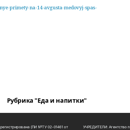
dnye-primety-na-14-avgusta-medovyj-spas-
Рубрика "Еда и напитки"
арегистрирована (ПИ №ТУ 02-01461 от
УЧРЕДИТЕЛИ: Агентство п