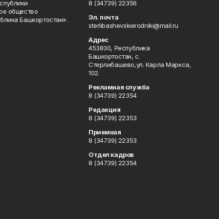
спублики
8 (34739) 22356
ое общество
Эл. почта
блика Башкортостан».
sterlibashevskierodniki@mail.ru
Адрес
453830, Республика
Башкортостан, c.
Стерлибашево,ул. Карла Маркса,
102.
Рекламная служба
8 (34739) 22354
Редакция
8 (34739) 22353
Приемная
8 (34739) 22353
Отдел кадров
8 (34739) 22354