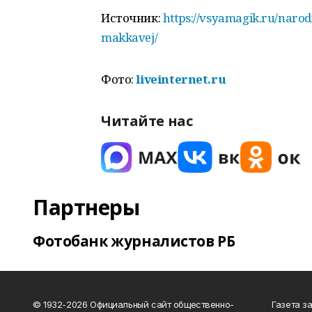
Источник:
https://vsyamagik.ru/naro
makkavej/
Фото:
liveinternet.ru
Читайте нас
Партнеры
Фотобанк журналистов РБ
© 1932-2026 Официальный сайт общественно-
Газета з