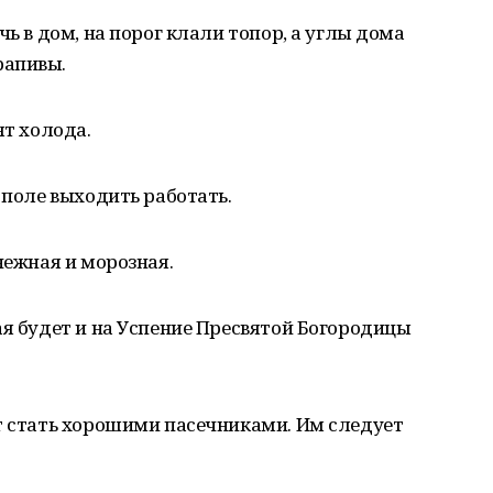
чь в дом, на порог клали топор, а углы дома
рапивы.
ят холода.
 поле выходить работать.
нежная и морозная.
ая будет и на Успение Пресвятой Богородицы
т стать хорошими пасечниками. Им следует