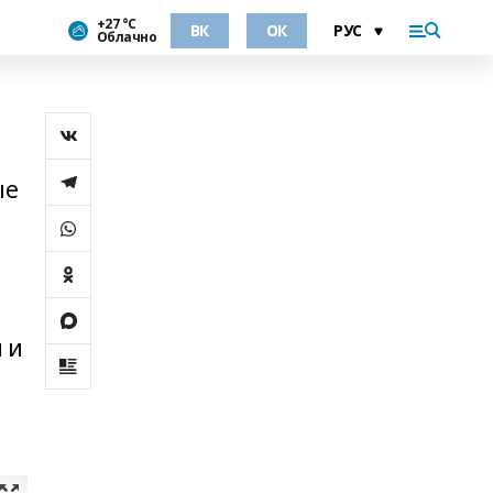
+27 °С
ВК
ОК
Облачно
ые
 и