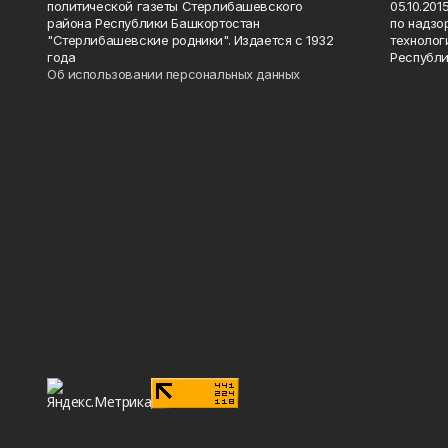
политической газеты Стерлибашевского
05.10.20
района Республики Башкортостан
по надзо
"Стерлибашевские родники". Издается с 1932
технолог
года
Республи
Об использовании персональных данных