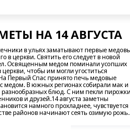
ЕТЫ НА 14 АВГУСТА
асечники в ульях заматывают первые медов
о в церкви. Святить его следует в новой
е ел. Освященным медом поминали усопших
в церкви, чтобы им могли угоститься
 На Первый Спас принято печь медовые
с медом. В южных регионах собирали мак и
 разнообразных блюд. С ним пекли пирожки
нников и друзей.14 августа заметны
тановится намного прохладнее, чувствуется
стве районов начинают сеять озимую рожь.