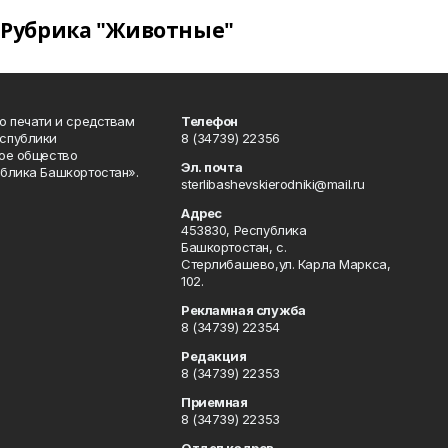
Рубрика "Животные"
о печати и средствам
Телефон
спублики
8 (34739) 22356
ое общество
Эл. почта
блика Башкортостан».
sterlibashevskierodniki@mail.ru
Адрес
453830, Республика
Башкортостан, c.
Стерлибашево,ул. Карла Маркса,
102.
Рекламная служба
8 (34739) 22354
Редакция
8 (34739) 22353
Приемная
8 (34739) 22353