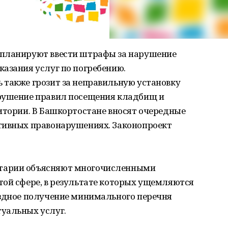
 планируют ввести штрафы за нарушение
азания услуг по погребению.
 также грозит за неправильную установку
арушение правил посещения кладбищ и
итории. В Башкортостане вносят очередные
тивных правонарушениях. Законопроект
тарии объясняют многочисленными
той сфере, в результате которых ущемляются
ездное получение минимального перечня
уальных услуг.