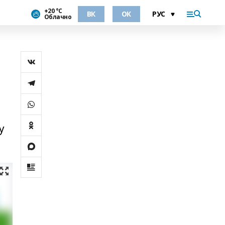
+20 °С
ВК
ОК
Облачно
у