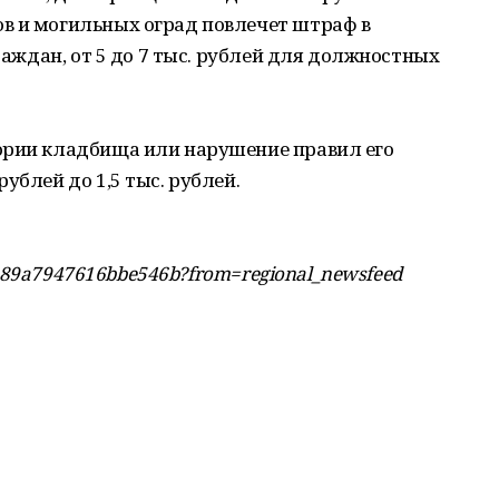
в и могильных оград повлечет штраф в
граждан, от 5 до 7 тыс. рублей для должностных
ории кладбища или нарушение правил его
ублей до 1,5 тыс. рублей.
3de89a7947616bbe546b?from=regional_newsfeed