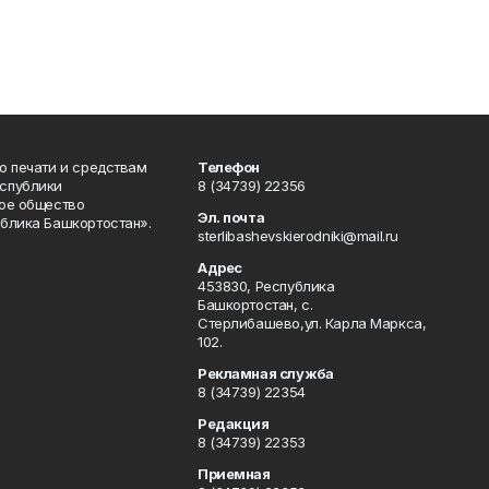
о печати и средствам
Телефон
спублики
8 (34739) 22356
ое общество
Эл. почта
блика Башкортостан».
sterlibashevskierodniki@mail.ru
Адрес
453830, Республика
Башкортостан, c.
Стерлибашево,ул. Карла Маркса,
102.
Рекламная служба
8 (34739) 22354
Редакция
8 (34739) 22353
Приемная