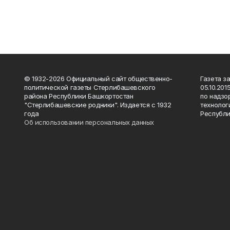
© 1932-2026 Официальный сайт общественно-
Газета з
политической газеты Стерлибашевского
05.10.20
района Республики Башкортостан
по надзо
"Стерлибашевские родники". Издается с 1932
технолог
года
Республи
Об использовании персональных данных