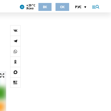
+29 °С
ВК
ОК
Ясно