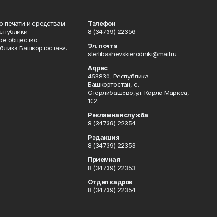
о печати и средствам
Телефон
спублики
8 (34739) 22356
ое общество
Эл. почта
блика Башкортостан».
sterlibashevskierodniki@mail.ru
Адрес
453830, Республика
Башкортостан, c.
Стерлибашево,ул. Карла Маркса,
102.
Рекламная служба
8 (34739) 22354
Редакция
8 (34739) 22353
Приемная
8 (34739) 22353
Отдел кадров
8 (34739) 22354