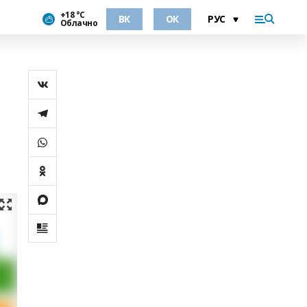
+18 °С
ВК
ОК
Облачно