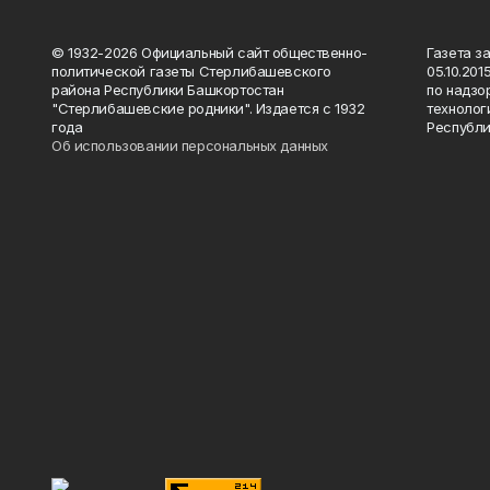
© 1932-2026 Официальный сайт общественно-
Газета з
политической газеты Стерлибашевского
05.10.20
района Республики Башкортостан
по надзо
"Стерлибашевские родники". Издается с 1932
технолог
года
Республи
Об использовании персональных данных