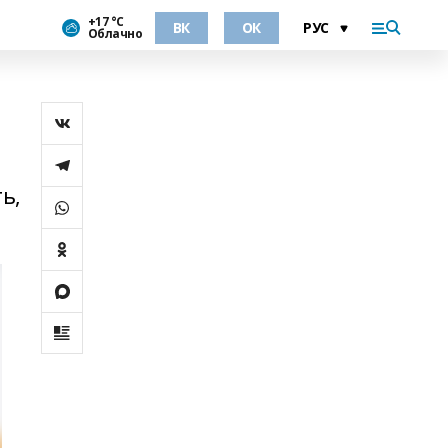
+17 °С
ВК
ОК
Облачно
ь,