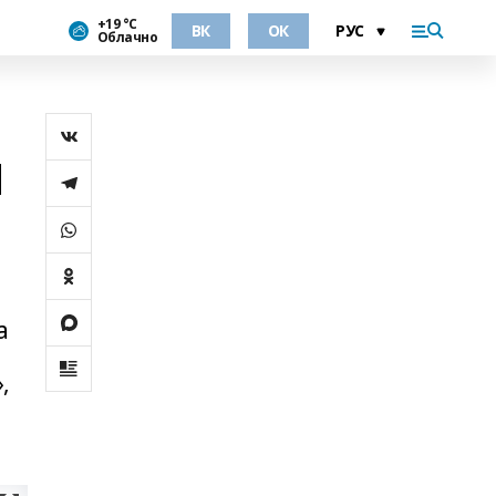
+19 °С
ВК
ОК
Облачно
М
а
,