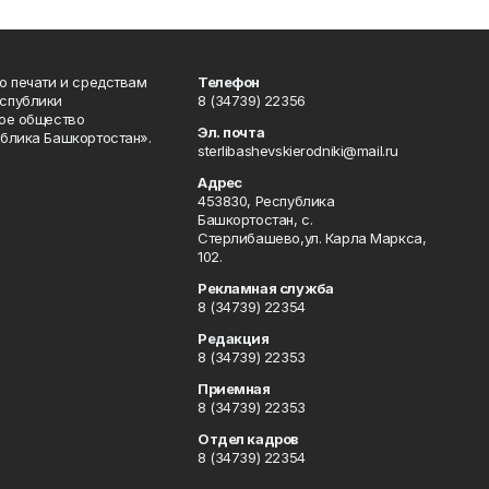
о печати и средствам
Телефон
спублики
8 (34739) 22356
ое общество
Эл. почта
блика Башкортостан».
sterlibashevskierodniki@mail.ru
Адрес
453830, Республика
Башкортостан, c.
Стерлибашево,ул. Карла Маркса,
102.
Рекламная служба
8 (34739) 22354
Редакция
8 (34739) 22353
Приемная
8 (34739) 22353
Отдел кадров
8 (34739) 22354