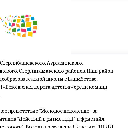
Стерлибашевского, Аургазинского,
инского, Стерлитамакского районов. Наш район
щеобразовательной школы с.Елимбетово,
 «Безопасная дорога детства» среди команд
.
ое приветствие "Молодое поколение - за
питанов "Действий в ритме ПДД" и фристайл
ые дороги". Все они посвящены 85-летию ГИБДД