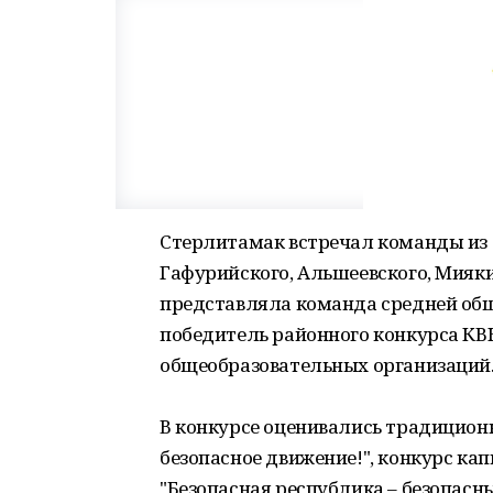
Стерлитамак встречал команды из 
Гафурийского, Альшеевского, Мияк
представляла команда средней об
победитель районного конкурса КВН
общеобразовательных организаций
В конкурсе оценивались традиционн
безопасное движение!", конкурс ка
"Безопасная республика – безопасн