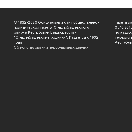
© 1932-2026 Официальный сайт общественно-
Газета з
политической газеты Стерлибашевского
05.10.20
района Республики Башкортостан
по надзо
"Стерлибашевские родники". Издается с 1932
технолог
года
Республи
Об использовании персональных данных