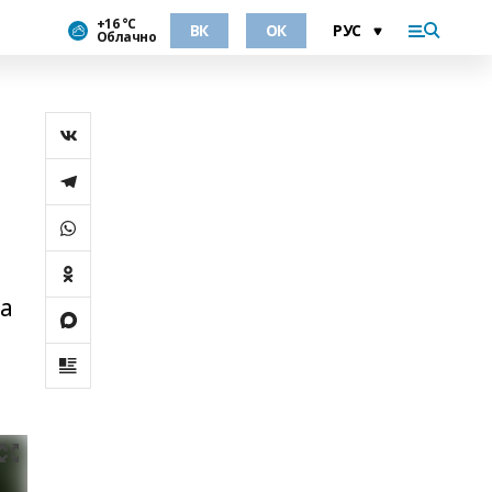
+16 °С
ВК
ОК
Облачно
да