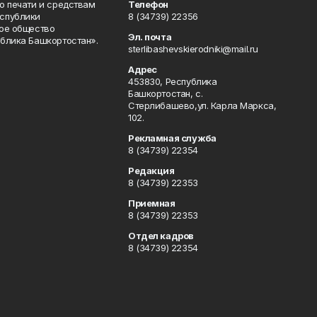
о печати и средствам
Телефон
спублики
8 (34739) 22356
ое общество
Эл. почта
блика Башкортостан».
sterlibashevskierodniki@mail.ru
Адрес
453830, Республика
Башкортостан, c.
Стерлибашево,ул. Карла Маркса,
102.
Рекламная служба
8 (34739) 22354
Редакция
8 (34739) 22353
Приемная
8 (34739) 22353
Отдел кадров
8 (34739) 22354