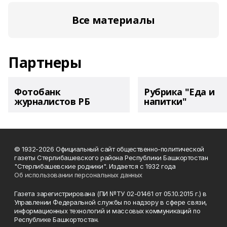
Все материалы
Партнеры
Фотобанк
Рубрика "Еда и
журналистов РБ
напитки"
© 1932-2026 Официальный сайт общественно-политической
газеты Стерлибашевского района Республики Башкортостан
"Стерлибашевские родники". Издается с 1932 года
Об использовании персональных данных
Газета зарегистрирована (ПИ №ТУ 02-01461 от 05.10.2015 г.) в
Управлении Федеральной службы по надзору в сфере связи,
информационных технологий и массовых коммуникаций по
Республике Башкортостан.