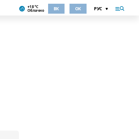
+18 °С
ВК
ОК
Облачно