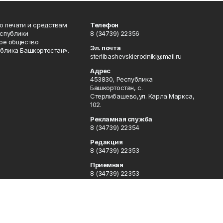
о печати и средствам
Телефон
спублики
8 (34739) 22356
ое общество
Эл. почта
блика Башкортостан».
sterlibashevskierodniki@mail.ru
Адрес
453830, Республика
Башкортостан, c.
Стерлибашево,ул. Карла Маркса,
102.
Рекламная служба
8 (34739) 22354
Редакция
8 (34739) 22353
Приемная
8 (34739) 22353
Отдел кадров
8 (34739) 22354