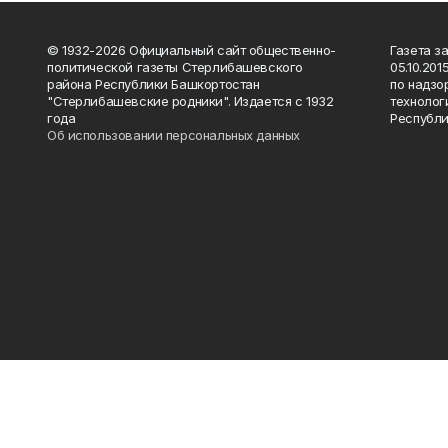
© 1932-2026 Официальный сайт общественно-
Газета з
политической газеты Стерлибашевского
05.10.20
района Республики Башкортостан
по надзо
"Стерлибашевские родники". Издается с 1932
технолог
года
Республи
Об использовании персональных данных