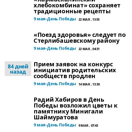
хлебокомбинат» сохраняет
традиционные рецепты
9 мая-День Победы
22 МАЯ , 13:55
«Поезд здоровья» следует по
Стерлибашевскому району
9 мая-День Победы
22 МАЯ , 04:31
Прием заявок на конкурс
84 дней
инициатив родительских
назад
сообществ продлен
9 мая-День Победы
14 МАЯ , 13:30
Радий Хабиров в День
Победы возложил цветы к
памятнику Минигали
Шаймуратова
9 мая-День Победы
9 МАЯ , 07:43