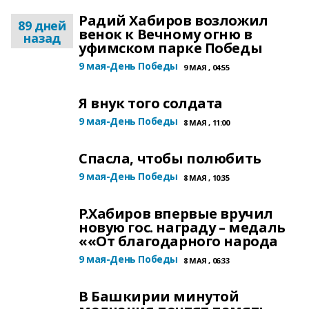
Радий Хабиров возложил
89 дней
венок к Вечному огню в
назад
уфимском парке Победы
9 мая-День Победы
9 МАЯ , 04:55
Я внук того солдата
9 мая-День Победы
8 МАЯ , 11:00
Спасла, чтобы полюбить
9 мая-День Победы
8 МАЯ , 10:35
Р.Хабиров впервые вручил
новую гос. награду – медаль
««От благодарного народа
9 мая-День Победы
8 МАЯ , 06:33
В Башкирии минутой