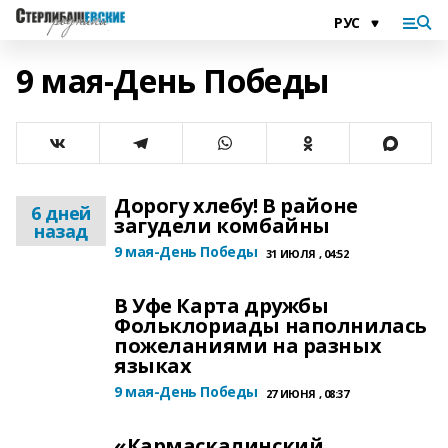
9 мая-День Победы
Дорогу хлебу! В районе
6 дней
загудели комбайны
назад
9 мая-День Победы
31 ИЮЛЯ , 04:52
В Уфе Карта дружбы
Фольклориады наполнилась
пожеланиями на разных
языках
9 мая-День Победы
27 ИЮНЯ , 08:37
«Кармаскалинский