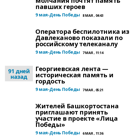
молчания почтят память
павших героев
9 мая-День Победы
8 МАЯ , 04:43
Оператора беспилотника из
Давлеканово показали по
российскому телеканалу
9 мая-День Победы
7 МАЯ , 11:14
Георгиевская лента —
91 дней
историческая память и
назад
гордость
9 мая-День Победы
7 МАЯ , 05:21
Жителей Башкортостана
приглашают принять
участие в проекте «Лица
Победы»
9 мая-День Победы
6 МАЯ , 11:36