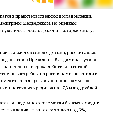
атся в правительственном постановлении,
Дмитрием Медведевым. По оценкам
т увеличить число граждан, которые смогут
ой ставки для семей с детьми, рассчитанная
о предложению Президента Владимира Путина и
а ограниченности срока действия льготной
аточно востребована россиянами, пояснили в
момента начала реализации программы по
тыс. ипотечных кредитов на 17,3 млрд рублей.
вался людям, которые могли бы взять кредит
ожет выплачивать ипотеку только под 6%,