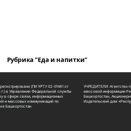
Рубрика "Еда и напитки"
арегистрирована (ПИ №ТУ 02-01461 от
УЧРЕДИТЕЛИ: Агентство п
15 г.) в Управлении Федеральной службы
массовой информации Ре
ру в сфере связи, информационных
Башкортостан, Акционерн
ий и массовых коммуникаций по
Издательский дом «Респу
ке Башкортостан.