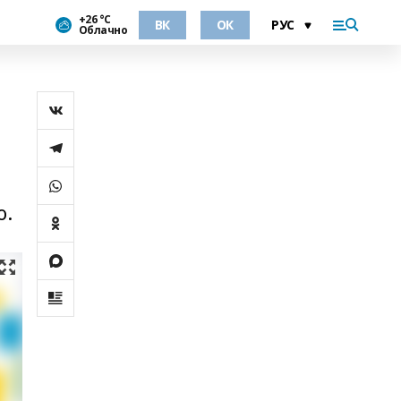
+26 °С
ВК
ОК
Облачно
о.