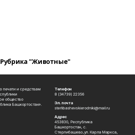
Рубрика "Животные"
о печати и средствам
Телефон
спублики
8 (34739) 22356
ое общество
Эл. почта
блика Башкортостан».
sterlibashevskierodniki@mail.ru
Адрес
453830, Республика
Башкортостан, c.
Стерлибашево,ул. Карла Маркса,