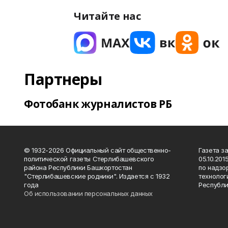
Читайте нас
Партнеры
Фотобанк журналистов РБ
© 1932-2026 Официальный сайт общественно-
Газета з
политической газеты Стерлибашевского
05.10.20
района Республики Башкортостан
по надзо
"Стерлибашевские родники". Издается с 1932
технолог
года
Республи
Об использовании персональных данных