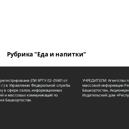
Рубрика "Еда и напитки"
арегистрирована (ПИ №ТУ 02-01461 от
УЧРЕДИТЕЛИ: Агентство п
15 г.) в Управлении Федеральной службы
массовой информации Ре
ру в сфере связи, информационных
Башкортостан, Акционерн
ий и массовых коммуникаций по
Издательский дом «Респу
ке Башкортостан.