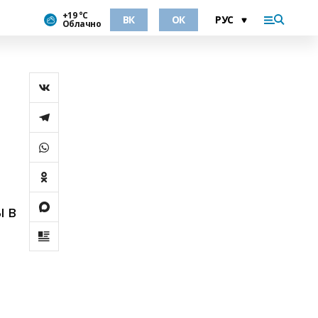
+19 °С
ВК
ОК
Облачно
ы в