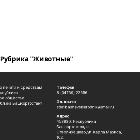
Рубрика "Животные"
о печати и средствам
Телефон
спублики
8 (34739) 22356
ое общество
Эл. почта
блика Башкортостан».
sterlibashevskierodniki@mail.ru
Адрес
453830, Республика
Башкортостан, c.
Стерлибашево,ул. Карла Маркса,
102.