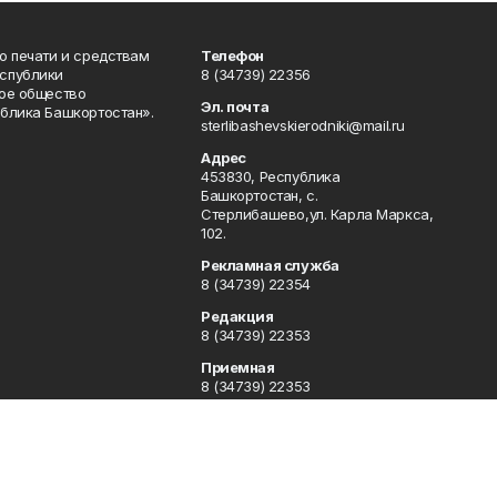
о печати и средствам
Телефон
спублики
8 (34739) 22356
ое общество
Эл. почта
блика Башкортостан».
sterlibashevskierodniki@mail.ru
Адрес
453830, Республика
Башкортостан, c.
Стерлибашево,ул. Карла Маркса,
102.
Рекламная служба
8 (34739) 22354
Редакция
8 (34739) 22353
Приемная
8 (34739) 22353
Отдел кадров
8 (34739) 22354