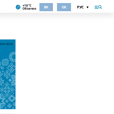
+18 °С
ВК
ОК
Облачно
19, 00:39