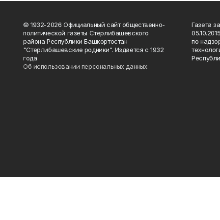
© 1932-2026 Официальный сайт общественно-
Газета з
политической газеты Стерлибашевского
05.10.20
района Республики Башкортостан
по надзо
"Стерлибашевские родники". Издается с 1932
технолог
года
Республи
Об использовании персональных данных