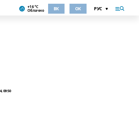
+16 °С
ВК
ОК
Облачно
, 09:50