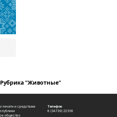
Рубрика "Животные"
о печати и средствам
Телефон
спублики
8 (34739) 22356
ое общество