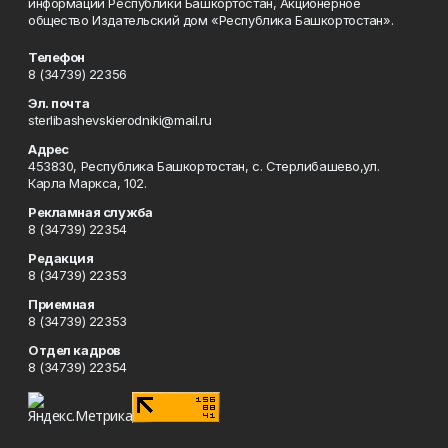
информации Республики Башкортостан, Акционерное
общество Издательский дом «Республика Башкортостан».
Телефон
8 (34739) 22356
Эл. почта
sterlibashevskierodniki@mail.ru
Адрес
453830, Республика Башкортостан, c. Стерлибашево,ул.
Карла Маркса, 102.
Рекламная служба
8 (34739) 22354
Редакция
8 (34739) 22353
Приемная
8 (34739) 22353
Отдел кадров
8 (34739) 22354