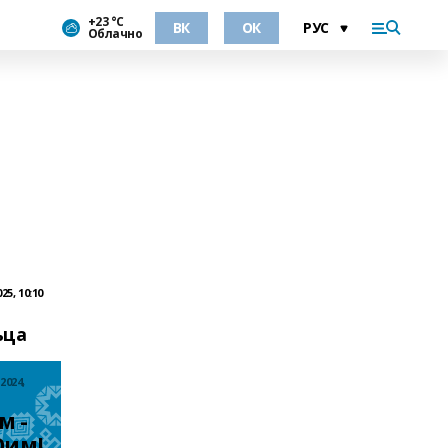
+23 °С
ВК
ОК
Облачно
25, 10:10
ьца
2024,
 - 
им! 