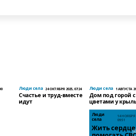
Люди села
Люди села
00
24 ОКТЯБРЯ 2025, 07:24
1 АВГУСТА 20
Счастье и труд-вместе
Дом под горой с
идут
цветами у крыл
Люди
14 НОЯБРЯ 
села
09:51
Жить сердцем
помогать СВО