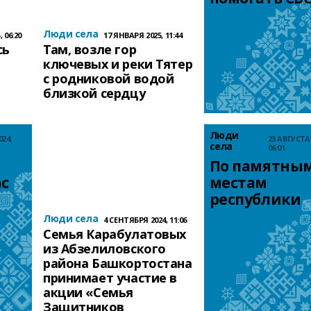
Люди села
 06:20
17 ЯНВАРЯ 2025, 11:44
сь
Там, возле гор
ключевых и реки Тятер
с родниковой водой
близкой сердцу
Люди
24,
23 АВГУСТА 
села
06:01
По памятным
с
местам 
республики
Люди села
4 СЕНТЯБРЯ 2024, 11:06
Семья Карабулатовых
из Абзелиловского
района Башкортостана
принимает участие в
акции «Семья
Защитников