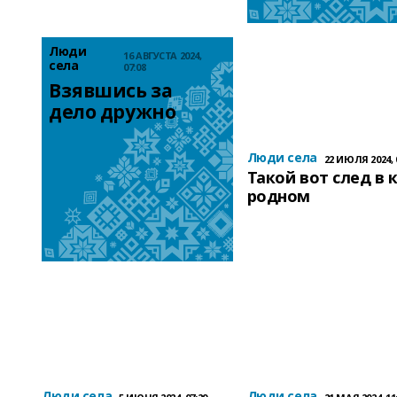
Люди
16 АВГУСТА 2024,
села
07:08
Взявшись за 
дело дружно
Люди села
22 ИЮЛЯ 2024, 
Такой вот след в 
родном
Люди села
Люди села