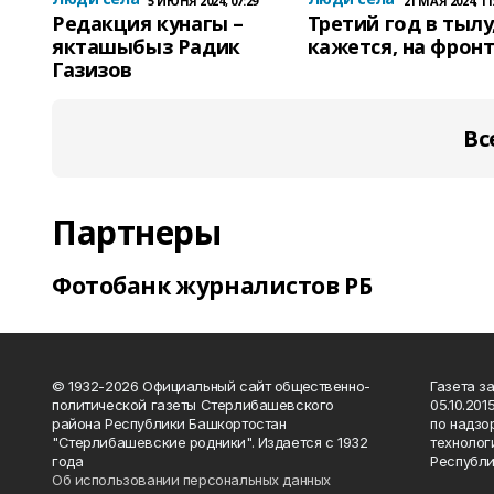
5 ИЮНЯ 2024, 07:29
21 МАЯ 2024, 11
Редакция кунагы –
Третий год в тылу,
якташыбыз Радик
кажется, на фрон
Газизов
Вс
Партнеры
Фотобанк журналистов РБ
© 1932-2026 Официальный сайт общественно-
Газета з
политической газеты Стерлибашевского
05.10.20
района Республики Башкортостан
по надзо
"Стерлибашевские родники". Издается с 1932
технолог
года
Республи
Об использовании персональных данных