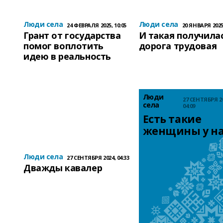
Люди села
Люди села
24 ФЕВРАЛЯ 2025, 10:05
20 ЯНВАРЯ 2025,
Грант от государства
И такая получила
помог воплотить
дорога трудовая
идею в реальность
Люди
27 СЕНТЯБРЯ 20
села
04:09
Есть такие 
женщины у на
Люди села
27 СЕНТЯБРЯ 2024, 04:33
Дважды кавалер