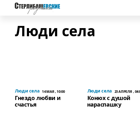
Люди села
Люди села
Люди села
14 МАЯ , 10:00
23 АПРЕЛЯ , 04:
Гнездо любви и
Конюх с душой
счастья
нараспашку