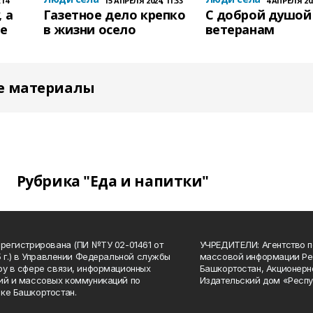
:14
15 АПРЕЛЯ 2024, 11:33
4 АПРЕЛЯ 202
 а
Газетное дело крепко
С доброй душой
те
в жизни осело
ветеранам
е материалы
Рубрика "Еда и напитки"
арегистрирована (ПИ №ТУ 02-01461 от
УЧРЕДИТЕЛИ: Агентство п
15 г.) в Управлении Федеральной службы
массовой информации Ре
ру в сфере связи, информационных
Башкортостан, Акционерн
ий и массовых коммуникаций по
Издательский дом «Респу
ке Башкортостан.