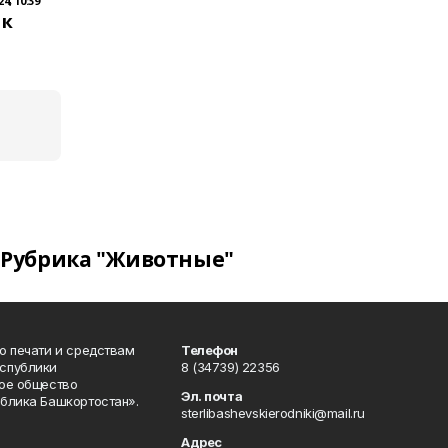
4, 10:39
 к
Рубрика "Животные"
о печати и средствам
Телефон
спублики
8 (34739) 22356
ое общество
Эл. почта
блика Башкортостан».
sterlibashevskierodniki@mail.ru
Адрес