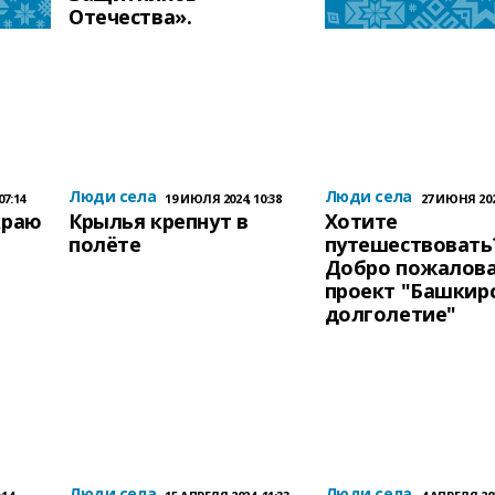
Отечества».
Люди села
Люди села
07:14
19 ИЮЛЯ 2024, 10:38
27 ИЮНЯ 2024
краю
Крылья крепнут в
Хотите
полёте
путешествовать
Добро пожалова
проект "Башкир
долголетие"
Люди села
Люди села